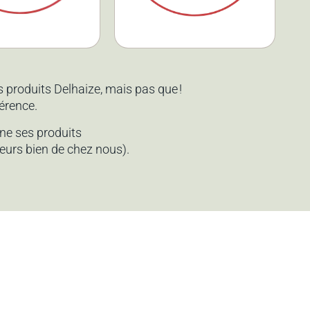
e traiteur
Circuit Court
produits Delhaize, mais pas que !
férence.
nne ses produits
teurs bien de chez nous).