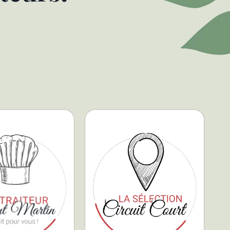
elhaize.
différents rayons.
ns nos enseignes
produits dans nos
r ses différents
découvrir ces différents
ion. Vous pourrez
chez nous. Vous pouvez
ns et de son
et les producteurs bien de
 en fonction des
privilégier le circuit court
cte des plats
un point d’honneur à
our Maxime vous
La Maison Counasse met