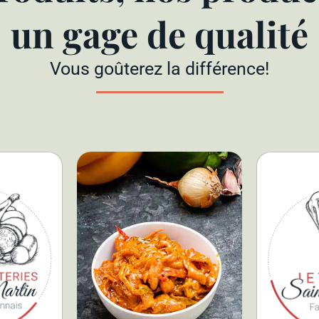
un gage de qualité
Vous goûterez la différence!
.
D
 de la
plats da
 le plus
découvri
x saveurs
inspirat
développé
saiso
rcuteries
préparés
a passion,
conco
ur son
Chaque j