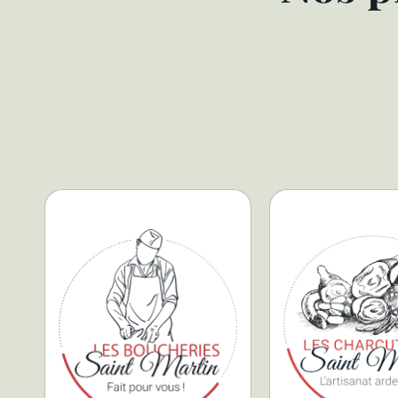
matières premières.
tradition
grand respect des
grand respect
travaillés dans le plus
inégalées dans
des produits de qualité,
des recettes au
Martin. Vous y trouverez
Saint Martin a 
des Boucheries Saint
l’équipe des Cha
boucherie sous le nom
savoir-faire et s
disposent de leur propre
Reconnue po
Nos enseignes Delhaize