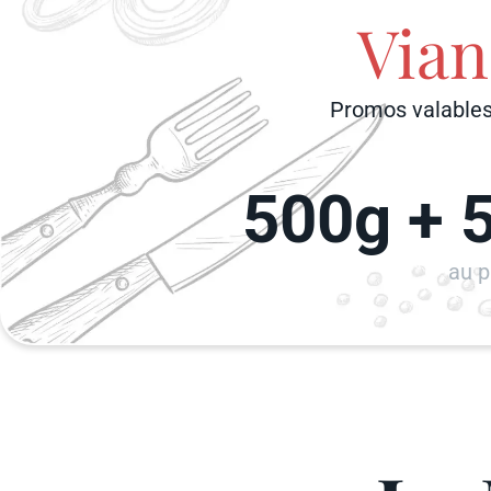
Vian
Promos valables
500g + 5
au p