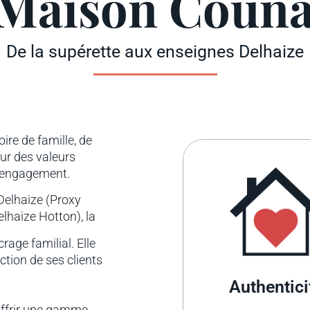
 Maison Couna
De la supérette aux enseignes Delhaize
ire de famille, de
ur des valeurs
 l’engagement.
 Delhaize (Proxy
lhaize Hotton), la
age familial. Elle
ction de ses clients
Authenticité
offrir une gamme