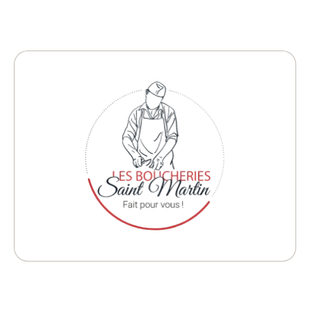
matières premières.
qualité, travaillés dans le plus grand respect des
Saint Martin. Vous y trouverez des produits de
propre boucherie sous le nom des Boucheries
Nos enseignes Delhaize disposent de leur
Nos boucheries