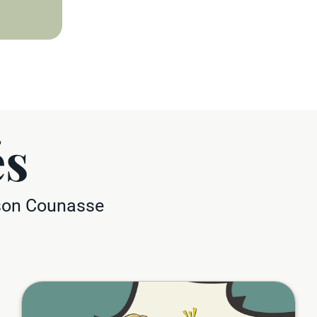
és
ison Counasse