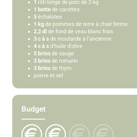
1
rôti longe de porc de 2 kg
1 botte
de carottes
5
échalotes
1 kg
de pommes de terre à chair ferme
2,2 dl
de fond de veau blanc frais
3 c à s
de moutarde à l’ancienne
4 c à s
d’huile d’olive
5 brins
de sauge
3 brins
de romarin
3 brins
de thym
poivre et sel
Budget