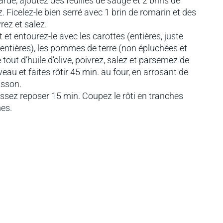
tarde, ajoutez des feuilles de sauge et 2 brins de
. Ficelez-le bien serré avec 1 brin de romarin et des
rez et salez.
 et entourez-le avec les carottes (entières, juste
 entières), les pommes de terre (non épluchées et
out d’huile d’olive, poivrez, salez et parsemez de
veau et faites rôtir 45 min. au four, en arrosant de
isson.
aissez reposer 15 min. Coupez le rôti en tranches
mes.